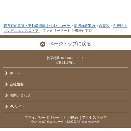
錦糸町の賃貸・不動産情報｜住まいコーデ
>
周辺施設案内
>
台東区
>
台東区の
コンビニエンスストア
>
ファミリーマート 台東松が谷店
ページトップに戻る
営業時間:10：00～18：00
定休日:水曜日
ホーム
会社概要
お問い合わせ
PCサイト
プライバシーポリシー
利用規約
｜アクセスマップ
｜
Copyright(c) 住まいコーデ 錦糸町店 All rights reserved.