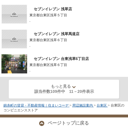
セブンイレブン 浅草店
東京都台東区浅草５丁目
-
セブンイレブン 浅草馬道店
東京都台東区浅草６丁目
-
セブンイレブン 台東浅草6丁目店
東京都台東区浅草６丁目
-
もっと見る
該当件数109件中
11
－
20
件表示
錦糸町の賃貸・不動産情報｜住まいコーデ
>
周辺施設案内
>
台東区
>
台東区の
コンビニエンスストア
ページトップに戻る