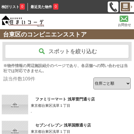
0
0
検討リスト
最近見た物件
お問合せ
台東区のコンビニエンスストア
スポットを絞り込む
※物件情報の周辺施設紹介のページであり、各店舗への問い合わせは当
社では対応できません。
該当件数
109
件
ファミリーマート 浅草雷門通り店
東京都台東区浅草１丁目
-
セブンイレブン 浅草国際通り店
東京都台東区浅草１丁目