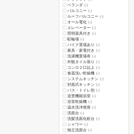
ベランダ
(-)
バルコニー
(-)
ルーフバルコニー
(-)
オール電化
(-)
エレベーター
(-)
照明器具付き
(-)
駐輪場
(-)
バイク置場あり
(-)
家具・家電付き
(-)
洗濯機置場有
(-)
外観タイル張り
(-)
コンロ２口以上
(-)
食器洗い乾燥機
(-)
システムキッチン
(-)
対面式キッチン
(-)
バス・トイレ別
(-)
追焚機能浴室
(-)
浴室乾燥機
(-)
温水洗浄便座
(-)
洗面台
(-)
洗髪洗面化粧台
(-)
シャワー
(-)
独立洗面台
(-)