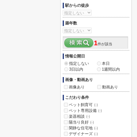
駅からの徒歩
築年数
1
件が該当
情報公開日
指定しない
本日
3日以内
1週間以内
画像・動画あり
画像あり
動画あり
こだわり条件
ペット飼育可
(-)
ペット専用設備
(-)
楽器相談
(-)
陽当り良好
(-)
閑静な住宅地
(-)
デザイナーズ
(-)