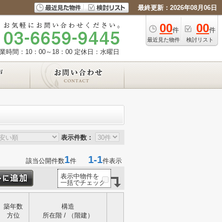
最終更新：2026年08月06日
00
00
件
件
最近見た物件
検討リスト
業時間：10：00～18：00
定休日：水曜日
表示件数：
1
1-1
該当公開件数
件
件表示
表示中物件を
一括でチェック
築年数
構造
方位
所在階 / （階建）