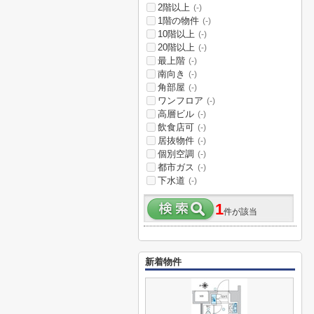
2階以上
(-)
1階の物件
(-)
10階以上
(-)
20階以上
(-)
最上階
(-)
南向き
(-)
角部屋
(-)
ワンフロア
(-)
高層ビル
(-)
飲食店可
(-)
居抜物件
(-)
個別空調
(-)
都市ガス
(-)
下水道
(-)
1
件が該当
新着物件