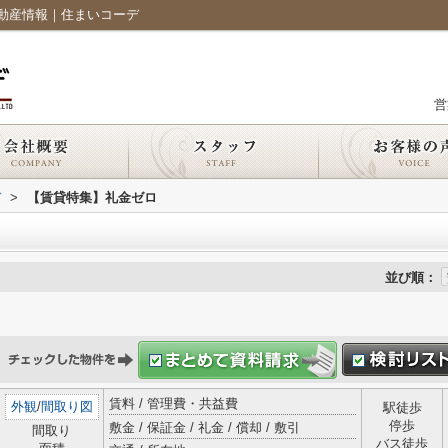
動産情報｜住まいコーデ
営
デ
>
【賃貸特集】礼金ゼロ
並び順：
賃料 / 管理費・共益費
外観
/
間取り図
駅徒歩
停歩
敷金 / 保証金 / 礼金 / 償却 / 敷引
間取り
バス徒歩