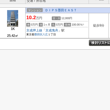
面積
交通 / 所在地
ＤＩＰＳ墨田ＥＡＳＴ
マンション
10.2
万円
12,000円
管・共
0万円
1ヶ月
0万円
100.00％/-
敷
保
礼
償/敷
徒歩9分
1K
京成押上線
「
京成曳舟
」駅
東京都
墨田区
八広
１丁目
25.42㎡