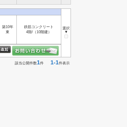
築10年
鉄筋コンクリート
選択
東
4階/（10階建）
▼
1
1-1
該当公開件数
件
件表示