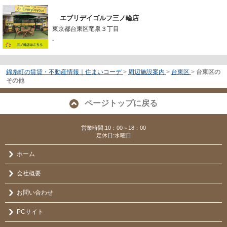
エブリデイゴルフ三ノ輪店
東京都台東区竜泉３丁目
-
錦糸町の賃貸・不動産情報｜住まいコーデ
>
周辺施設案内
>
台東区
>
台東区の
その他
ページトップに戻る
営業時間:10：00～18：00
定休日:水曜日
ホーム
会社概要
お問い合わせ
PCサイト