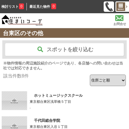
0
0
検討リスト
最近見た物件
お問合せ
台東区のその他
スポットを絞り込む
※物件情報の周辺施設紹介のページであり、各店舗への問い合わせは当
社では対応できません。
該当件数
8
件
ホットミュージックスクール
東京都台東区浅草橋５丁目
-
千代田総合学院
東京都台東区入谷１丁目