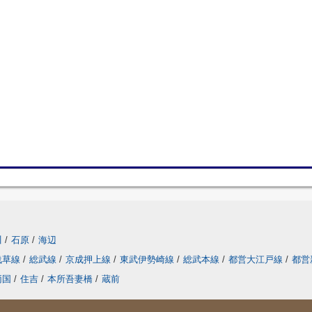
川
/
石原
/
海辺
浅草線
/
総武線
/
京成押上線
/
東武伊勢崎線
/
総武本線
/
都営大江戸線
/
都営
両国
/
住吉
/
本所吾妻橋
/
蔵前