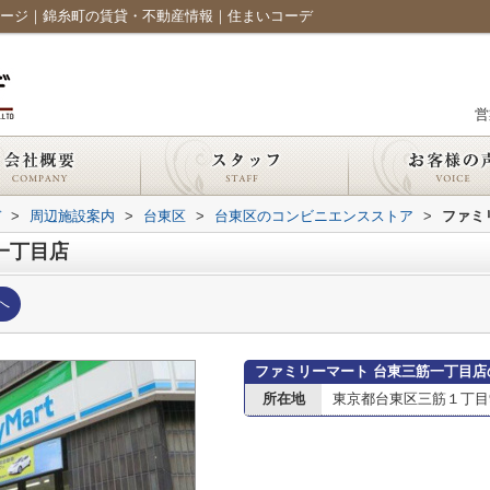
ページ｜錦糸町の賃貸・不動産情報｜住まいコーデ
営
デ
>
周辺施設案内
>
台東区
>
台東区のコンビニエンスストア
>
ファミ
一丁目店
へ
ファミリーマート 台東三筋一丁目店
所在地
東京都台東区三筋１丁目9