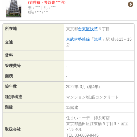
(管理費・共益費 ***円)
敷：***｜礼：***
8階 / *** / ***
所在地
東京都
台東区
浅草
６丁目
東武伊勢崎線
「
浅草
」駅 徒歩13～15
交通
分
賃料
-
管理費等
-
面積
-
築年数
2022年 3月 (築4年)
種別/構造
マンション/鉄筋コンクリート
階建
13階建
住まいコーデ 錦糸町店
東京都墨田区江東橋３丁目9-7 国宝
取扱会社
ビル 401
TEL:03-6659-9445