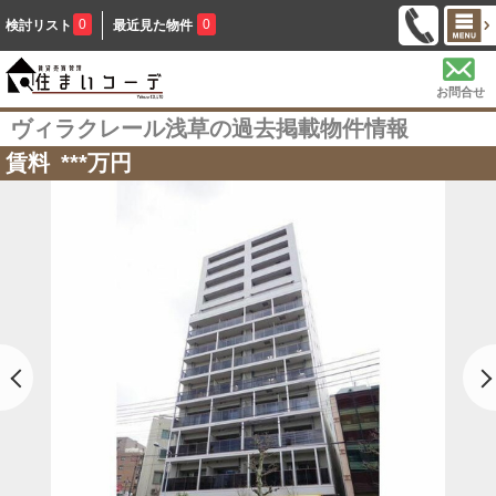
0
0
検討リスト
最近見た物件
お問合せ
ヴィラクレール浅草の過去掲載物件情報
賃料
***
万円