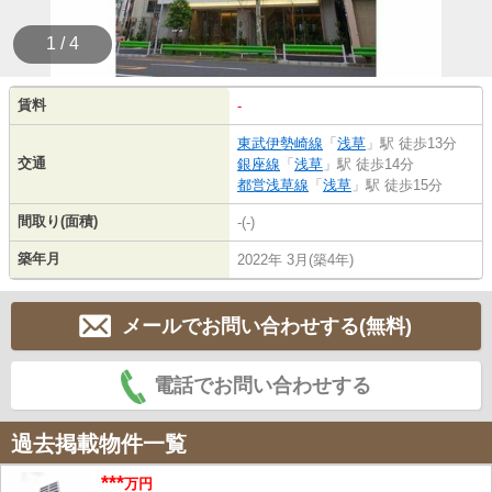
1 / 4
賃料
-
東武伊勢崎線
「
浅草
」駅 徒歩13分
交通
銀座線
「
浅草
」駅 徒歩14分
都営浅草線
「
浅草
」駅 徒歩15分
間取り(面積)
-(-)
築年月
2022年 3月(築4年)
メールでお問い合わせする(無料)
電話でお問い合わせする
過去掲載物件一覧
***
万円