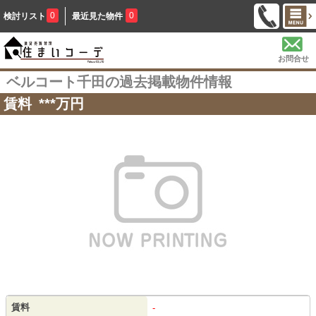
0
0
検討リスト
最近見た物件
お問合せ
ベルコート千田の過去掲載物件情報
賃料
***
万円
賃料
-