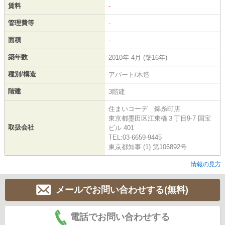
賃料
-
管理費等
-
面積
-
築年数
2010年 4月 (築16年)
種別/構造
アパート/木造
階建
3階建
住まいコーデ 錦糸町店
東京都墨田区江東橋３丁目9-7 国宝
取扱会社
ビル 401
TEL:03-6659-9445
東京都知事 (1) 第106892号
情報の見方
メールでお問い合わせする(無料)
電話でお問い合わせする