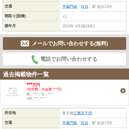
交通
半蔵門線
「
住吉
」駅 徒歩13分
間取り(面積)
-(-)
築年月
2010年 4月(築16年)
メールでお問い合わせする(無料)
電話でお問い合わせする
過去掲載物件一覧
***
万円
(管理費・共益費 ***円)
敷：***｜礼：***
1階 / *** / ***
所在地
東京都
江東区
千田
交通
半蔵門線
「
住吉
」駅 徒歩13分