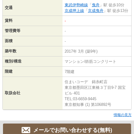
東武伊勢崎線
「
曳舟
」駅 徒歩10分
交通
京成押上線
「
京成曳舟
」駅 徒歩13分
賃料
-
管理費等
-
面積
-
築年数
2017年 3月 (築9年)
種別/構造
マンション/鉄筋コンクリート
階建
7階建
住まいコーデ 錦糸町店
東京都墨田区江東橋３丁目9-7 国宝
取扱会社
ビル 401
TEL:03-6659-9445
東京都知事 (1) 第106892号
情報の見方
メールでお問い合わせする(無料)