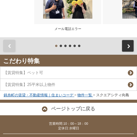
メール電話エラー
前
こだわり特集
【賃貸特集】ペット可
【賃貸特集】25平米以上物件
錦糸町の賃貸・不動産情報｜住まいコーデ
>
物件一覧
>
スクエアシティ向島
ページトップに戻る
営業時間:10：00～18：00
定休日:水曜日