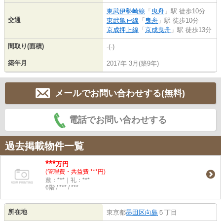
東武伊勢崎線
「
曳舟
」駅 徒歩10分
交通
東武亀戸線
「
曳舟
」駅 徒歩10分
京成押上線
「
京成曳舟
」駅 徒歩13分
間取り(面積)
-(-)
築年月
2017年 3月(築9年)
メールでお問い合わせする(無料)
電話でお問い合わせする
過去掲載物件一覧
***
万円
(管理費・共益費 ***円)
敷：***｜礼：***
6階 / *** / ***
所在地
東京都
墨田区
向島
５丁目