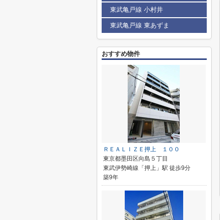
東武亀戸線 小村井
東武亀戸線 東あずま
おすすめ物件
ＲＥＡＬＩＺＥ押上 １００
東京都墨田区向島５丁目
東武伊勢崎線「押上」駅 徒歩9分
築9年