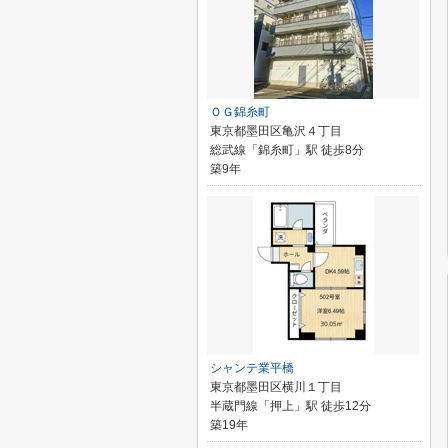
ＯＧ錦糸町
東京都墨田区亀沢４丁目
総武線「錦糸町」駅 徒歩8分
築9年
シャンテ業平橋
東京都墨田区横川１丁目
半蔵門線「押上」駅 徒歩12分
築19年