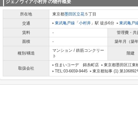
ジェノヴィア小村井
の物件概要
所在地
東京都
墨田区
立花
５丁目
東武亀戸線
「
小村井
」駅 徒歩6分
東武亀戸
交通
賃料
-
管理費・共
面積
-
築年月（築
マンション / 鉄筋コンクリー
種別/構造
階建
ト
住まいコーデ 錦糸町店
東京都墨田区江東橋３
取扱会社
TEL:03-6659-9445
東京都知事 (1) 第106892