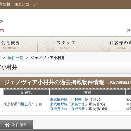
産情報／住まいコーデ
営
デ
>
物件一覧
>
ジェノヴィア小村井
ア小村井
ジェノヴィア小村井
の過去掲載物件情報
現況の確認は
所在地
交通
東武亀戸線
「
小村井
」駅 徒歩6分
築
東京都
墨田区
立花
５丁目
東武亀戸線
「
東あずま
」駅 徒歩9分
1
京成押上線
「
京成曳舟
」駅 徒歩16分
鉄
物件情報