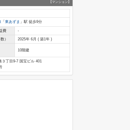
【マンション】
線
「
東あずま
」駅 徒歩9分
益費
-
年数）
2025年 6月 ( 築1年 )
10階建
丁目9-7 国宝ビル 401
号