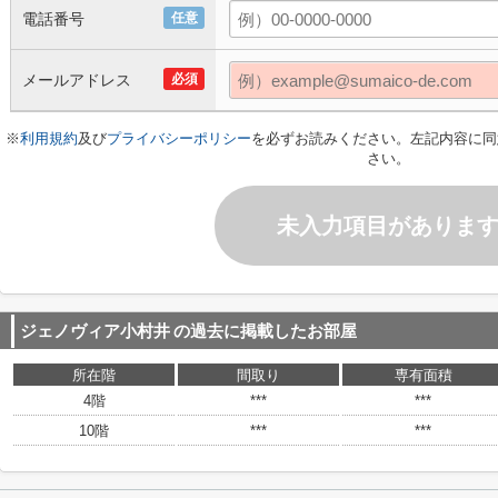
電話番号
任意
メールアドレス
必須
※
利用規約
及び
プライバシーポリシー
を必ずお読みください。左記内容に同
さい。
未入力項目がありま
ジェノヴィア小村井
の過去に掲載したお部屋
所在階
間取り
専有面積
4階
***
***
10階
***
***