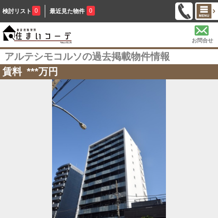
0
0
検討リスト
最近見た物件
お問合せ
アルテシモコルソの過去掲載物件情報
賃料
***
万円