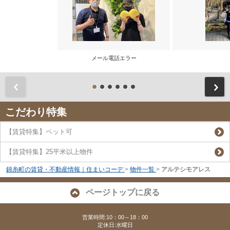
メール電話エラー
前
こだわり特集
【賃貸特集】ペット可
【賃貸特集】25平米以上物件
錦糸町の賃貸・不動産情報｜住まいコーデ
>
物件一覧
>
アルテシモアレス
ページトップに戻る
営業時間:10：00～18：00
定休日:水曜日