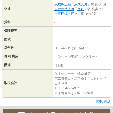
京成押上線
「
京成曳舟
」駅 徒歩5分
交通
東武伊勢崎線
「
曳舟
」駅 徒歩7分
半蔵門線
「
押上
」駅 徒歩9分
賃料
-
管理費等
-
面積
-
築年数
2016年 7月 (築10年)
種別/構造
マンション/鉄筋コンクリート
階建
5階建
住まいコーデ 錦糸町店
東京都墨田区江東橋３丁目9-7 国宝
取扱会社
ビル 401
TEL:03-6659-9445
東京都知事 (1) 第106892号
情報の見方