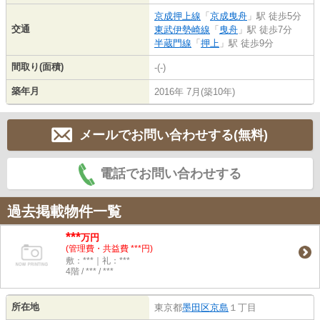
京成押上線
「
京成曳舟
」駅 徒歩5分
交通
東武伊勢崎線
「
曳舟
」駅 徒歩7分
半蔵門線
「
押上
」駅 徒歩9分
間取り(面積)
-(-)
築年月
2016年 7月(築10年)
メールでお問い合わせする(無料)
電話でお問い合わせする
過去掲載物件一覧
***
万円
(管理費・共益費 ***円)
敷：***｜礼：***
4階 / *** / ***
所在地
東京都
墨田区
京島
１丁目