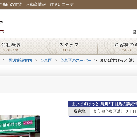
｜錦糸町の賃貸・不動産情報｜住まいコーデ
営
デ
>
周辺施設案内
>
台東区
>
台東区のスーパー
>
まいばすけっと 清川
店
まいばすけっと 清川2丁目店の詳細
所在地
東京都台東区清川２丁目4