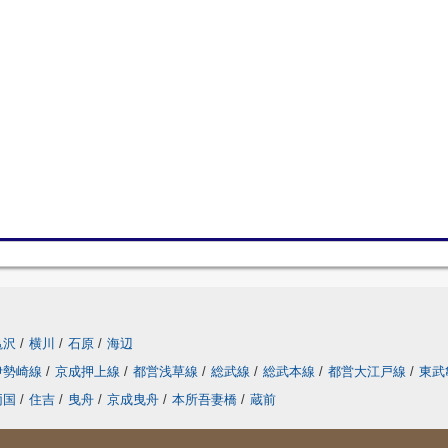
亀沢
/
横川
/
石原
/
海辺
伊勢崎線
/
京成押上線
/
都営浅草線
/
総武線
/
総武本線
/
都営大江戸線
/
東武
両国
/
住吉
/
曳舟
/
京成曳舟
/
本所吾妻橋
/
蔵前