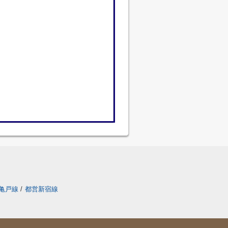
亀戸線
/
都営新宿線