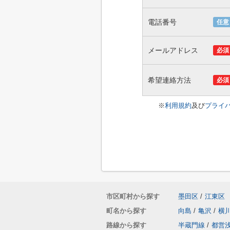
電話番号
任意
メールアドレス
必須
希望連絡方法
必須
※
利用規約
及び
プライ
市区町村から探す
墨田区
/
江東区
町名から探す
向島
/
亀沢
/
横
路線から探す
半蔵門線
/
都営