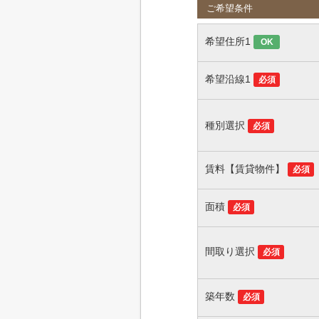
ご希望条件
希望住所1
OK
希望沿線1
必須
種別選択
必須
賃料【賃貸物件】
必須
面積
必須
間取り選択
必須
築年数
必須