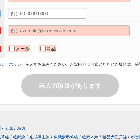
メール
電話
バシーポリシー
を必ずお読みください。左記内容に同意いただいた場合は、確
未入力項目があります
川
/
石原
/
海辺
浅草線
/
総武線
/
京成押上線
/
東武伊勢崎線
/
総武本線
/
都営大江戸線
/
都営