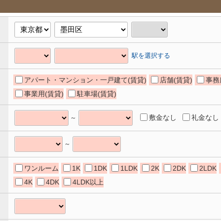
駅を選択する
アパート・マンション・一戸建て(賃貸)
店舗(賃貸)
事務
事業用(賃貸)
駐車場(賃貸)
敷金なし
礼金なし
～
～
ワンルーム
1K
1DK
1LDK
2K
2DK
2LDK
4K
4DK
4LDK以上