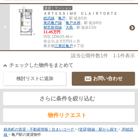
賃貸｜マンション
ＡＲＴＥＳＳＩＭＯ ＣＬＡＩＲＴＯＲＴＥ
総武線
「
亀戸
」駅 徒歩5分
東武亀戸線
「
亀戸水神
」駅 徒歩8分
都営新宿線
「
大島
」駅 徒歩13分
11.45万円
間取:
1DK/25.46㎡
敷金/礼金:
0万円/1ヶ月
東京都
江東区
亀戸
６丁目
該当公開件数
1
件
1-1
件表示
チェックした物件をまとめて
検討リストに追加
お問い合わせ
さらに条件を絞り込む
物件リクエスト
錦糸町の賃貸・不動産情報｜住まいコーデ
>
(賃貸)路線・駅から探す
>
JR総武
線
>
亀戸駅の賃貸物件