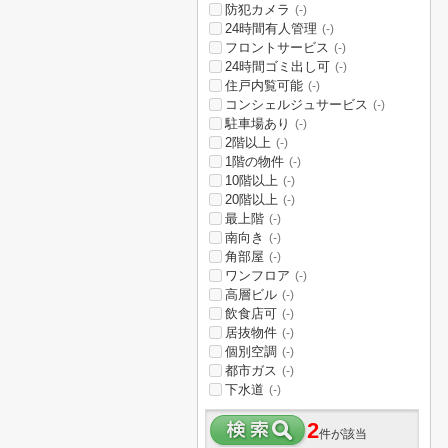
防犯カメラ
(-)
24時間有人管理
(-)
フロントサービス
(-)
24時間ゴミ出し可
(-)
住戸内覧可能
(-)
コンシェルジュサービス
(-)
駐車場あり
(-)
2階以上
(-)
1階の物件
(-)
10階以上
(-)
20階以上
(-)
最上階
(-)
南向き
(-)
角部屋
(-)
ワンフロア
(-)
高層ビル
(-)
飲食店可
(-)
居抜物件
(-)
個別空調
(-)
都市ガス
(-)
下水道
(-)
2
件が該当