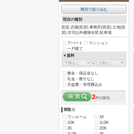
種別で絞り込む
現在の種別
賃貸,店舗(賃貸),事務所(賃貸),土地(賃
貸),住宅以外建物全部,駐車場
アパート
マンション
一戸建て
▼賃料
～
敷金・保証金なし
礼金・敷引なし
共益費・管理費込み
2
件が該当
間取り
ワンルーム
1K
1DK
1LDK
2K
2DK
2LDK
3K