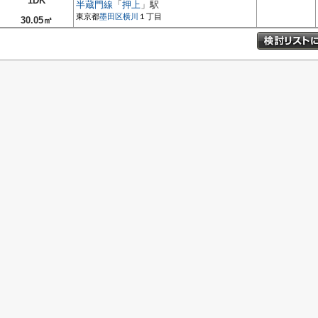
1DK
半蔵門線
「
押上
」駅
東京都
墨田区
横川
１丁目
30.05㎡