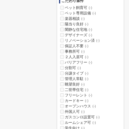
こだわり条件
ペット飼育可
(-)
ペット専用設備
(-)
楽器相談
(-)
陽当り良好
(-)
閑静な住宅地
(-)
デザイナーズ
(-)
リノベーション済
(-)
保証人不要
(-)
事務所可
(-)
２人入居可
(-)
バリアフリー
(-)
分割可
(-)
分譲タイプ
(-)
管理人常駐
(-)
眺望良好
(-)
二世帯住宅
(-)
フリーレント
(-)
カードキー
(-)
オープンハウス
(-)
外国人可
(-)
ガスコンロ設置可
(-)
ルームシェア可
(-)
学生向け
(-)