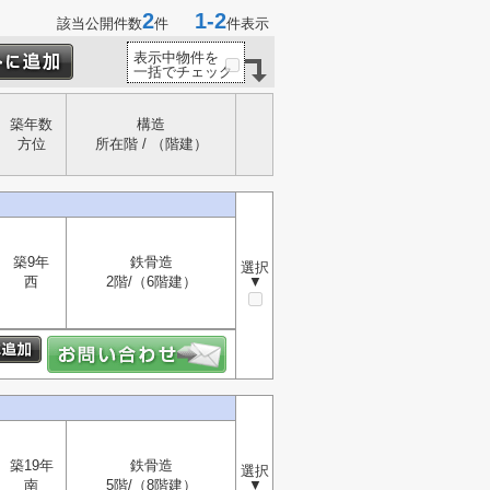
2
1-2
該当公開件数
件
件表示
表示中物件を
一括でチェック
築年数
構造
方位
所在階 / （階建）
築9年
鉄骨造
選択
西
2階/（6階建）
▼
築19年
鉄骨造
選択
南
5階/（8階建）
▼