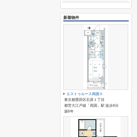
新着物件
エストゥルース両国Ⅱ
東京都墨田区石原１丁目
都営大江戸線「両国」駅 徒歩8分
築6年