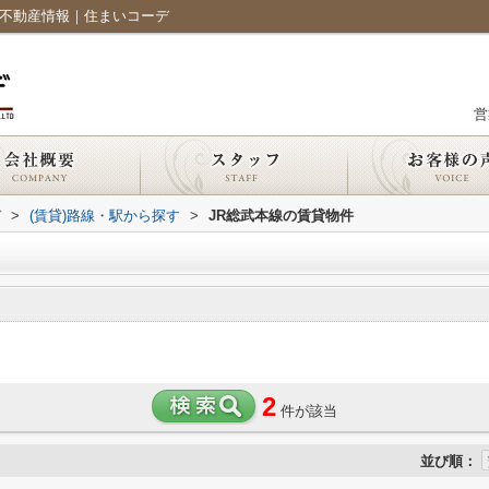
・不動産情報｜住まいコーデ
営
デ
>
(賃貸)路線・駅から探す
>
JR総武本線の賃貸物件
2
件が該当
並び順：