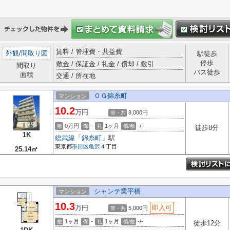
賃料 / 管理費・共益費
外観
/
間取り図
駅徒歩
停歩
敷金 / 保証金 / 礼金 / 償却 / 敷引
間取り
バス徒歩
面積
交通 / 所在地
ＯＧ錦糸町
マンション
10.2
万円
8,000円
管・共
0万円
-
1ヶ月
-/-
敷
保
礼
償/敷
徒歩8分
1K
総武線
「
錦糸町
」駅
東京都
墨田区
亀沢
４丁目
25.14㎡
シャンテ業平橋
マンション
10.3
万円
即入可
5,000円
管・共
1ヶ月
-
1ヶ月
-/-
敷
保
礼
償/敷
徒歩12分