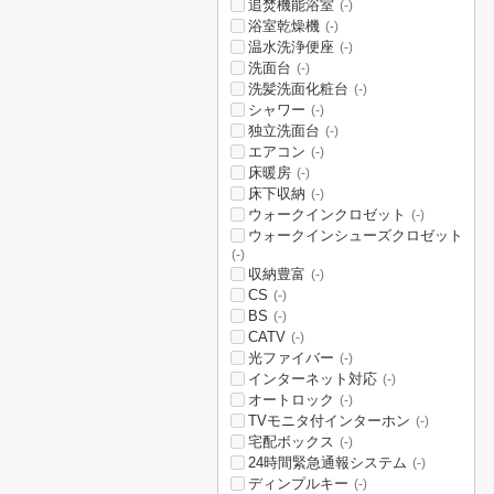
追焚機能浴室
(-)
浴室乾燥機
(-)
温水洗浄便座
(-)
洗面台
(-)
洗髪洗面化粧台
(-)
シャワー
(-)
独立洗面台
(-)
エアコン
(-)
床暖房
(-)
床下収納
(-)
ウォークインクロゼット
(-)
ウォークインシューズクロゼット
(-)
収納豊富
(-)
CS
(-)
BS
(-)
CATV
(-)
光ファイバー
(-)
インターネット対応
(-)
オートロック
(-)
TVモニタ付インターホン
(-)
宅配ボックス
(-)
24時間緊急通報システム
(-)
ディンプルキー
(-)