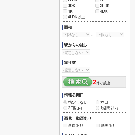
3DK
3LDK
4K
4DK
4LDK以上
面積
～
駅からの徒歩
築年数
2
件が該当
情報公開日
指定しない
本日
3日以内
1週間以内
画像・動画あり
画像あり
動画あり