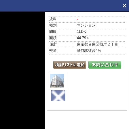
賃料
-
種別
マンション
間取
1LDK
面積
44.79㎡
住所
東京都台東区根岸２丁目
交通
鶯谷駅
徒歩4分
外観