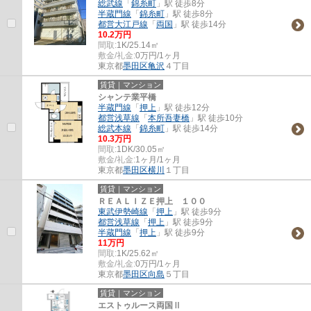
総武線
「
錦糸町
」駅 徒歩8分
半蔵門線
「
錦糸町
」駅 徒歩8分
都営大江戸線
「
両国
」駅 徒歩14分
10.2万円
間取:
1K/25.14㎡
敷金/礼金:
0万円/1ヶ月
東京都
墨田区
亀沢
４丁目
賃貸｜マンション
シャンテ業平橋
半蔵門線
「
押上
」駅 徒歩12分
都営浅草線
「
本所吾妻橋
」駅 徒歩10分
総武本線
「
錦糸町
」駅 徒歩14分
10.3万円
間取:
1DK/30.05㎡
敷金/礼金:
1ヶ月/1ヶ月
東京都
墨田区
横川
１丁目
賃貸｜マンション
ＲＥＡＬＩＺＥ押上 １００
東武伊勢崎線
「
押上
」駅 徒歩9分
都営浅草線
「
押上
」駅 徒歩9分
半蔵門線
「
押上
」駅 徒歩9分
11万円
間取:
1K/25.62㎡
敷金/礼金:
0万円/1ヶ月
東京都
墨田区
向島
５丁目
賃貸｜マンション
エストゥルース両国Ⅱ