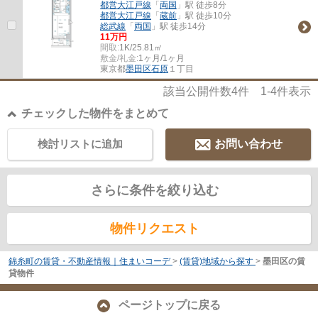
都営大江戸線
「
両国
」駅 徒歩8分
都営大江戸線
「
蔵前
」駅 徒歩10分
総武線
「
両国
」駅 徒歩14分
11万円
間取:
1K/25.81㎡
敷金/礼金:
1ヶ月/1ヶ月
東京都
墨田区
石原
１丁目
該当公開件数
4
件
1-4
件表示
チェックした物件をまとめて
検討リストに追加
お問い合わせ
さらに条件を絞り込む
物件リクエスト
錦糸町の賃貸・不動産情報｜住まいコーデ
>
(賃貸)地域から探す
>
墨田区の賃
貸物件
ページトップに戻る